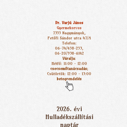
Dr. Varjú János
Gyermekorvos
7355 Nagymányok,
Petőfi Sándor utca 47/A
Telefon:
06-74/458-253,
06-20/938-6142
Váralja
:
Hétfő: 11:00 - 12:00
csecsemőtanácsadás
;
Csütörtök: 12:00 - 13:00
betegrendelés
2026. évi
Hulladékszállítási
naptár