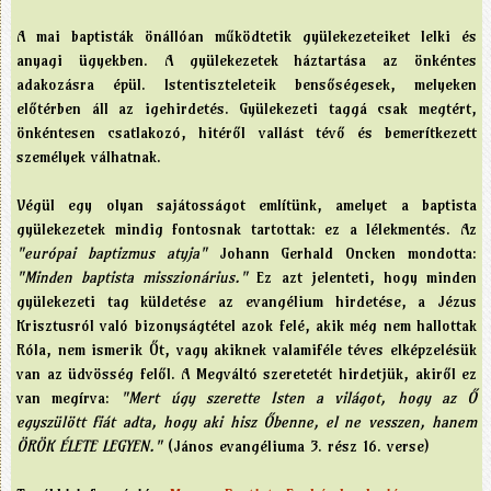
A mai baptisták önállóan működtetik gyülekezeteiket lelki és
anyagi ügyekben. A gyülekezetek háztartása az önkéntes
adakozásra épül. Istentiszteleteik bensőségesek, melyeken
előtérben áll az igehirdetés. Gyülekezeti taggá csak megtért,
önkéntesen csatlakozó, hitéről vallást tévő és bemerítkezett
személyek válhatnak.
Végül egy olyan sajátosságot említünk, amelyet a baptista
gyülekezetek mindig fontosnak tartottak: ez a lélekmentés. Az
"európai baptizmus atyja"
Johann Gerhald Oncken mondotta:
"Minden baptista misszionárius."
Ez azt jelenteti, hogy minden
gyülekezeti tag küldetése az evangélium hirdetése, a Jézus
Krisztusról való bizonyságtétel azok felé, akik még nem hallottak
Róla, nem ismerik Őt, vagy akiknek valamiféle téves elképzelésük
van az üdvösség felől. A Megváltó szeretetét hirdetjük, akiről ez
van megírva:
"Mert úgy szerette Isten a világot, hogy az Ő
egyszülött fiát adta, hogy aki hisz Őbenne, el ne vesszen, hanem
ÖRÖK ÉLETE LEGYEN."
(János evangéliuma 3. rész 16. verse)