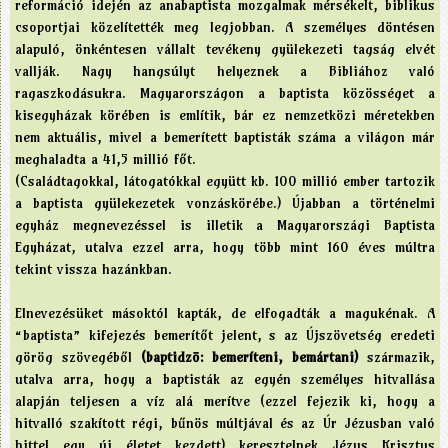
reformáció idején az anabaptista mozgalmak mérsékelt, biblikus
csoportjai közelítették meg legjobban. A személyes döntésen
alapuló, önkéntesen vállalt tevékeny gyülekezeti tagság elvét
vallják. Nagy hangsúlyt helyeznek a Bibliához való
ragaszkodásukra. Magyarországon a baptista közösséget a
kisegyházak körében is említik, bár ez nemzetközi méretekben
nem aktuális, mivel a bemerített baptisták száma a világon már
meghaladta a 41,5 millió főt.
(Családtagokkal, látogatókkal együtt kb. 100 millió ember tartozik
a baptista gyülekezetek vonzáskörébe.) Újabban a történelmi
egyház megnevezéssel is illetik a Magyarországi Baptista
Egyházat, utalva ezzel arra, hogy több mint 160 éves múltra
tekint vissza hazánkban.
Elnevezésüket másoktól kapták, de elfogadták a magukénak. A
“baptista” kifejezés bemerítőt jelent, s az Újszövetség eredeti
görög szövegéből
(baptidzō: bemeríteni, bemártani)
származik,
utalva arra, hogy a baptisták az egyén személyes hitvallása
alapján teljesen a víz alá merítve (ezzel fejezik ki, hogy a
hitvalló szakított régi, bűnös múltjával és az Úr Jézusban való
hittel egy új életet kezdett) keresztelnek Jézus Krisztus