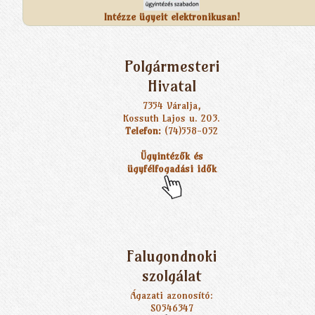
Intézze ügyeit elektronikusan!
Polgármesteri
Hivatal
7354 Váralja,
Kossuth Lajos u. 203.
Telefon:
(74)558-052
Ügyintézők és
ügyfélfogadási idők
Falugondnoki
szolgálat
Ágazati azonosító:
S0546347