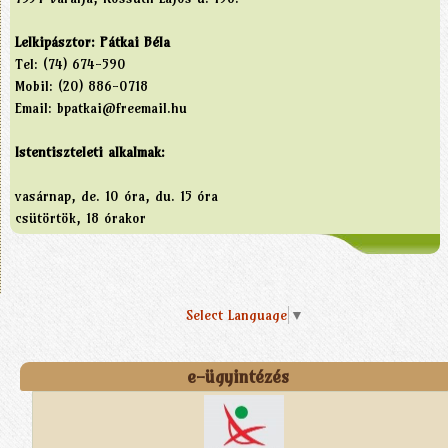
Lelkipásztor: Pátkai Béla
Tel: (74) 674-590
Mobil: (20) 886-0718
Email: bpatkai@freemail.hu
Istentiszteleti alkalmak:
vasárnap, de. 10 óra, du. 15 óra
csütörtök, 18 órakor
Select Language
▼
e-ügyintézés