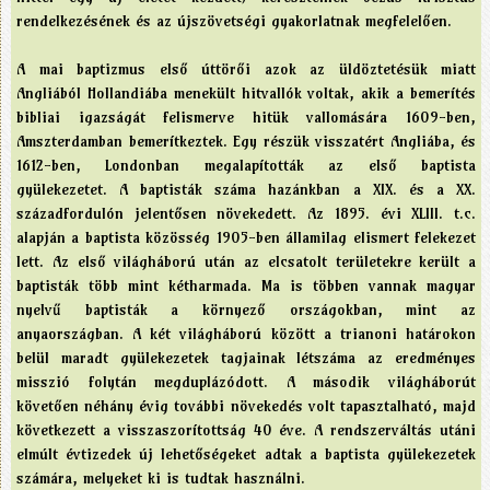
rendelkezésének és az újszövetségi gyakorlatnak megfelelően.
A mai baptizmus első úttörői azok az üldöztetésük miatt
Angliából Hollandiába menekült hitvallók voltak, akik a bemerítés
bibliai igazságát felismerve hitük vallomására 1609-ben,
Amszterdamban bemerítkeztek. Egy részük visszatért Angliába, és
1612-ben, Londonban megalapították az első baptista
gyülekezetet. A baptisták száma hazánkban a XIX. és a XX.
századfordulón jelentősen növekedett. Az 1895. évi XLIII. t.c.
alapján a baptista közösség 1905-ben államilag elismert felekezet
lett. Az első világháború után az elcsatolt területekre került a
baptisták több mint kétharmada. Ma is többen vannak magyar
nyelvű baptisták a környező országokban, mint az
anyaországban. A két világháború között a trianoni határokon
belül maradt gyülekezetek tagjainak létszáma az eredményes
misszió folytán megduplázódott. A második világháborút
követően néhány évig további növekedés volt tapasztalható, majd
következett a visszaszorítottság 40 éve. A rendszerváltás utáni
elmúlt évtizedek új lehetőségeket adtak a baptista gyülekezetek
számára, melyeket ki is tudtak használni.