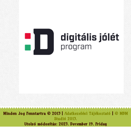
Minden Jog Fenntartva © 2013 |
Adatkezelési Tájékoztató
|
© MBM
Studió 2013.
Utolsó módosítás: 2025. December 19. Friday