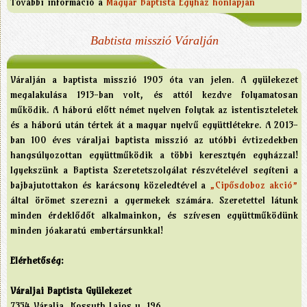
További információ a
Magyar Baptista Egyház honlapján
Babtista misszió Váralján
Váralján a baptista misszió 1905 óta van jelen. A gyülekezet
megalakulása 1913-ban volt, és attól kezdve folyamatosan
működik. A háború előtt német nyelven folytak az istentiszteletek
és a háború után tértek át a magyar nyelvű együttlétekre. A 2013-
ban 100 éves váraljai baptista misszió az utóbbi évtizedekben
hangsúlyozottan együttműködik a többi keresztyén egyházzal!
Igyekszünk a Baptista Szeretetszolgálat részvételével segíteni a
bajbajutottakon és karácsony közeledtével a
„Cipősdoboz akció”
által örömet szerezni a gyermekek számára. Szeretettel látunk
minden érdeklődőt alkalmainkon, és szívesen együttműködünk
minden jóakaratú embertársunkkal!
Elérhetőség:
Váraljai Baptista Gyülekezet
7354 Váralja, Kossuth Lajos u. 196.