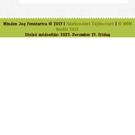
Minden Jog Fenntartva © 2013 |
Adatkezelési Tájékoztató
|
© MBM
Studió 2013.
Utolsó módosítás: 2025. December 19. Friday