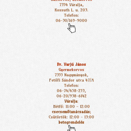
7354 Váralja,
Kossuth L. u. 203.
Telefon:
06-30/169-9000
Dr. Varjú János
Gyermekorvos
7355 Nagymányok,
Petőfi Sándor utca 47/A
Telefon:
06-74/458-253,
06-20/938-6142
Váralja
:
Hétfő: 11:00 - 12:00
csecsemőtanácsadás
;
Csütörtök: 12:00 - 13:00
betegrendelés