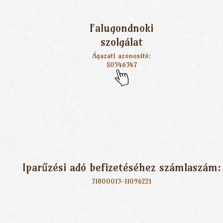
Falugondnoki
szolgálat
Ágazati azonosító:
S0546347
Iparűzési adó befizetéséhez számlaszám:
71800013-11096221