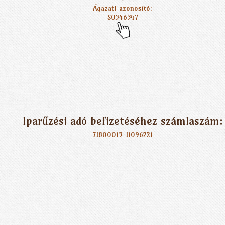
Ágazati azonosító:
S0546347
Iparűzési adó befizetéséhez számlaszám:
71800013-11096221