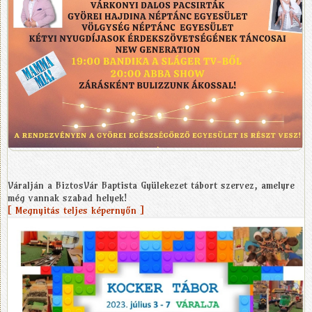
Váralján a BiztosVár Baptista Gyülekezet tábort szervez, amelyre
még vannak szabad helyek!
[ Megnyitás teljes képernyőn ]