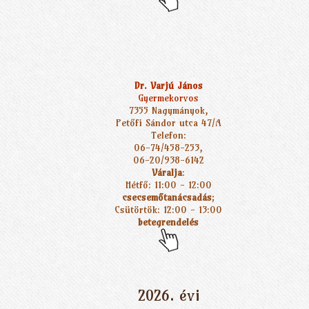
Dr. Varjú János
Gyermekorvos
7355 Nagymányok,
Petőfi Sándor utca 47/A
Telefon:
06-74/458-253,
06-20/938-6142
Váralja
:
Hétfő: 11:00 - 12:00
csecsemőtanácsadás
;
Csütörtök: 12:00 - 13:00
betegrendelés
2026. évi