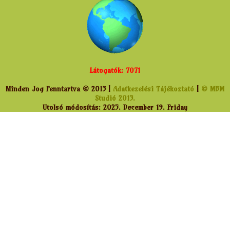
Látogatók: 7071
Minden Jog Fenntartva © 2013 |
Adatkezelési Tájékoztató
|
© MBM
Studió 2013.
Utolsó módosítás: 2025. December 19. Friday