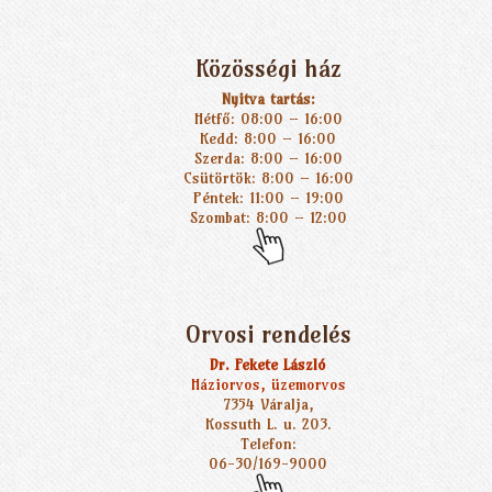
Közösségi ház
Nyitva tartás:
Hétfő: 08:00 – 16:00
Kedd: 8:00 – 16:00
Szerda: 8:00 – 16:00
Csütörtök: 8:00 – 16:00
Péntek: 11:00 – 19:00
Szombat: 8:00 – 12:00
Orvosi rendelés
Dr. Fekete László
Háziorvos, üzemorvos
7354 Váralja,
Kossuth L. u. 203.
Telefon:
06-30/169-9000