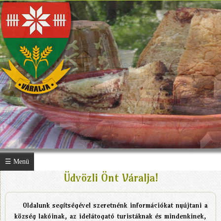
☰ Menü
Üdvözli Önt Váralja!
Oldalunk segítségével szeretnénk információkat nyújtani a
község lakóinak, az idelátogató turistáknak és mindenkinek,