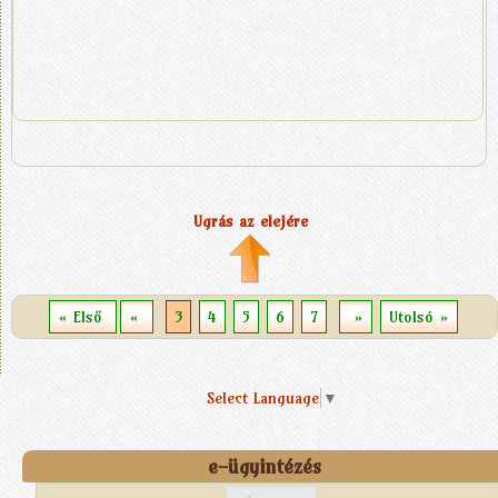
Ugrás az elejére
« Első
«
3
4
5
6
7
»
Utolsó »
Select Language
▼
e-ügyintézés