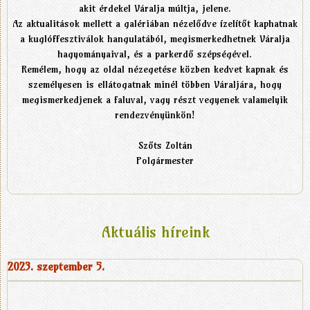
akit érdekel Váralja múltja, jelene.
Az aktualitások mellett a galériában nézelődve ízelítőt kaphatnak
a kuglóffesztiválok hangulatából, megismerkedhetnek Váralja
hagyományaival, és a parkerdő szépségével.
Remélem, hogy az oldal nézegetése közben kedvet kapnak és
személyesen is ellátogatnak minél többen Váraljára, hogy
megismerkedjenek a faluval, vagy részt vegyenek valamelyik
rendezvényünkön!
Szőts Zoltán
Polgármester
Aktuális híreink
2023. szeptember 5.